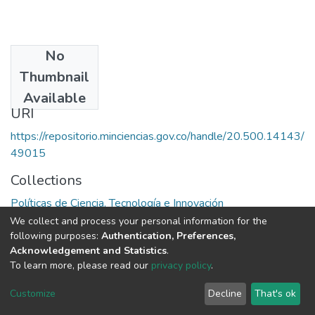
No
Date
Thumbnail
1979
Available
URI
https://repositorio.minciencias.gov.co/handle/20.500.14143/
49015
Collections
Políticas de Ciencia, Tecnología e Innovación
We collect and process your personal information for the
Full item page
following purposes:
Authentication, Preferences,
Acknowledgement and Statistics
.
To learn more, please read our
privacy policy
.
DSpace software
copyright © 2002-2026
LYRASIS
Cookie
Privacy
End User
Send
Customize
Decline
That's ok
settings
policy
Agreement
Feedback