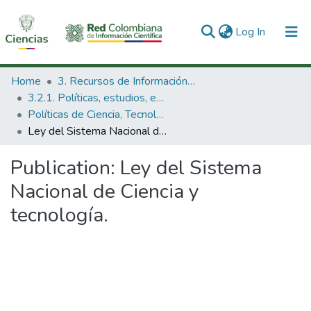
(current)
Log In
Communities & Collections
Home
3. Recursos de Información Científica y Tecnológica
3.2.1. Políticas, estudios, evaluaciones e indicadores de CTeI
All of DSpace
Políticas de Ciencia, Tecnología e Innovación
Ley del Sistema Nacional de Ciencia y tecnología.
Statistics
Publication:
Ley del Sistema
Nacional de Ciencia y
tecnología.