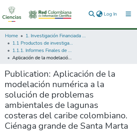
(current)
Log In
Communities & Collections
Home
1. Investigación Financiada con Recursos Públicos
1.1 Productos de investigación
All of DSpace
1.1.1. Informes Finales de Proyectos de Investigación
Aplicación de la modelación numérica a la solución de problemas ambientales de lagunas costeras del caribe colombiano. Ciénaga grande de Santa Marta
Statistics
Publication:
Aplicación de la
modelación numérica a la
solución de problemas
ambientales de lagunas
costeras del caribe colombiano.
Ciénaga grande de Santa Marta