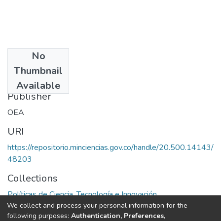
No
Date
Thumbnail
1972
Available
Publisher
OEA
URI
https://repositorio.minciencias.gov.co/handle/20.500.14143/
48203
Collections
Políticas de Ciencia, Tecnología e Innovación
We collect and process your personal information for the
following purposes:
Authentication, Preferences,
Full item page