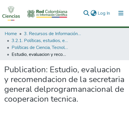
(current)
Log In
Communities & Collections
Home
3. Recursos de Información Científica y Tecnológica
3.2.1. Políticas, estudios, evaluaciones e indicadores de CTeI
All of DSpace
Políticas de Ciencia, Tecnología e Innovación
Estudio, evaluacion y recomendacion de la secretaria general delprogramanacional de cooperacion tecnica.
Statistics
Publication:
Estudio, evaluacion
y recomendacion de la secretaria
general delprogramanacional de
cooperacion tecnica.