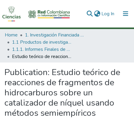
(current)
Log In
Communities & Collections
Home
1. Investigación Financiada con Recursos Públicos
1.1 Productos de investigación
All of DSpace
1.1.1. Informes Finales de Proyectos de Investigación
Estudio teórico de reacciones de fragmentos de hidrocarburos sobre un catalizador de níquel usando métodos semiempíricos
Statistics
Publication:
Estudio teórico de
reacciones de fragmentos de
hidrocarburos sobre un
catalizador de níquel usando
métodos semiempíricos