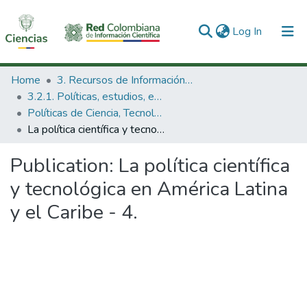
(current)
Log In
Communities & Collections
Home
3. Recursos de Información Científica y Tecnológica
3.2.1. Políticas, estudios, evaluaciones e indicadores de CTeI
All of DSpace
Políticas de Ciencia, Tecnología e Innovación
La política científica y tecnológica en América Latina y el Caribe - 4.
Statistics
Publication:
La política científica
y tecnológica en América Latina
y el Caribe - 4.