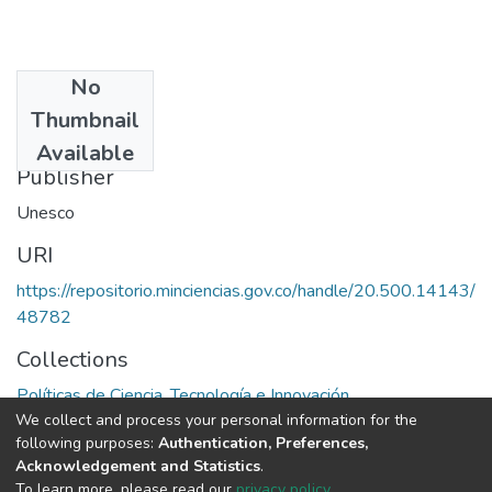
No
Date
Thumbnail
1978
Available
Publisher
Unesco
URI
https://repositorio.minciencias.gov.co/handle/20.500.14143/
48782
Collections
Políticas de Ciencia, Tecnología e Innovación
We collect and process your personal information for the
following purposes:
Authentication, Preferences,
Full item page
Acknowledgement and Statistics
.
To learn more, please read our
privacy policy
.