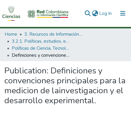
(current)
Log In
Communities & Collections
Home
3. Recursos de Información Científica y Tecnológica
3.2.1. Políticas, estudios, evaluaciones e indicadores de CTeI
All of DSpace
Políticas de Ciencia, Tecnología e Innovación
Definiciones y convenciones principales para la medicion de lainvestigacion y el desarrollo experimental.
Statistics
Publication:
Definiciones y
convenciones principales para la
medicion de lainvestigacion y el
desarrollo experimental.