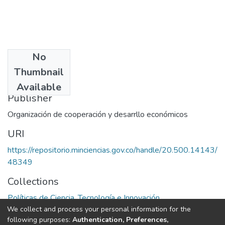
No
Date
Thumbnail
1994
Available
Publisher
Organización de cooperación y desarrllo económicos
URI
https://repositorio.minciencias.gov.co/handle/20.500.14143/
48349
Collections
Políticas de Ciencia, Tecnología e Innovación
We collect and process your personal information for the
following purposes:
Authentication, Preferences,
Full item page