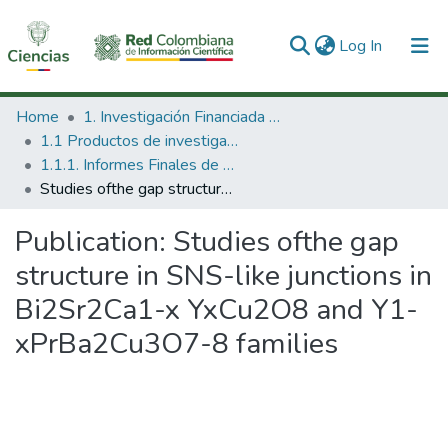
(current)
Log In
Communities & Collections
Home
1. Investigación Financiada con Recursos Públicos
1.1 Productos de investigación
All of DSpace
1.1.1. Informes Finales de Proyectos de Investigación
Studies ofthe gap structure in SNS-like junctions in Bi2Sr2Ca1-x YxCu2O8 and Y1-xPrBa2Cu3O7-8 families
Statistics
Publication:
Studies ofthe gap
structure in SNS-like junctions in
Bi2Sr2Ca1-x YxCu2O8 and Y1-
xPrBa2Cu3O7-8 families