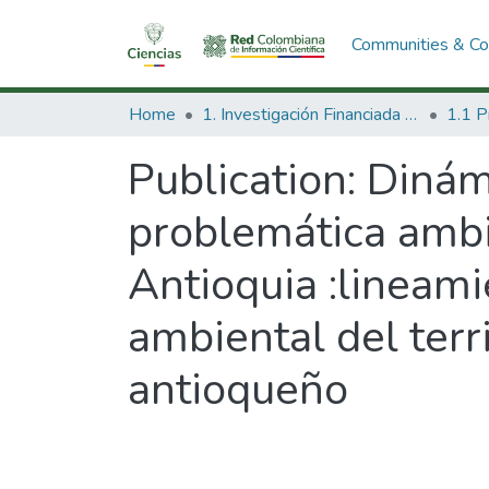
Communities & Col
Home
1. Investigación Financiada con Recursos Públicos
Publication:
Dinámi
problemática ambi
Antioquia :lineam
ambiental del terr
antioqueño