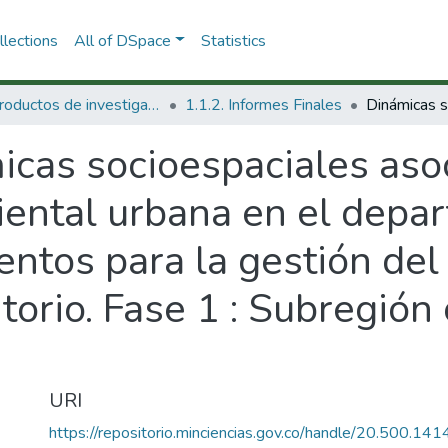
lections
All of DSpace
Statistics
1.1 Productos de investigación
1.1.2. Informes Finales
cas socioespaciales asoc
ental urbana en el depa
ientos para la gestión de
itorio. Fase 1 : Subregión
URI
https://repositorio.minciencias.gov.co/handle/20.500.1