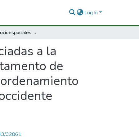
Log In
Dinámicas socioespaciales asociadas a la problemática ambiental urbana en el departamento de Antioquia :lineamientos para la gestión del ordenamiento ambiental del territorio. Fase 1 : Subregión occidente antioqueño
iadas a la
rtamento de
l ordenamiento
 occidente
4143/32861