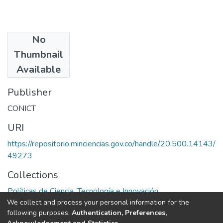
No
Authors
Thumbnail
Serna [Y dos mas]
Available
Publisher
CONICT
URI
https://repositorio.minciencias.gov.co/handle/20.500.14143/
49273
Collections
Políticas de Ciencia, Tecnología e Innovación
We collect and process your personal information for the
following purposes:
Authentication, Preferences,
Full item page