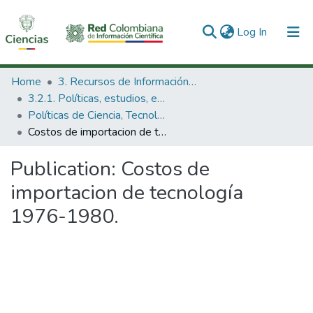
(current)
Log In
Communities & Collections
Home
3. Recursos de Información Científica y Tecnológica
3.2.1. Políticas, estudios, evaluaciones e indicadores de CTeI
All of DSpace
Políticas de Ciencia, Tecnología e Innovación
Costos de importacion de tecnología 1976-1980.
Statistics
Publication:
Costos de
importacion de tecnología
1976-1980.