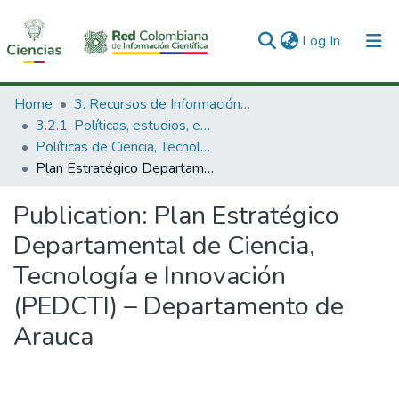
(current)
Log In
Communities & Collections
Home
3. Recursos de Información Científica y Tecnológica
3.2.1. Políticas, estudios, evaluaciones e indicadores de CTeI
All of DSpace
Políticas de Ciencia, Tecnología e Innovación
Plan Estratégico Departamental de Ciencia, Tecnología e Innovación (PEDCTI) – Departamento de Arauca
Statistics
Publication:
Plan Estratégico
Departamental de Ciencia,
Tecnología e Innovación
(PEDCTI) – Departamento de
Arauca