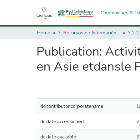
Communities & Col
Home
3. Recursos de Información Científica y Tecnológica
Publication:
Activ
en Asie etdansle P
dc.contributor.corporatename
U
dc.date.accessioned
2
dc.date.available
2