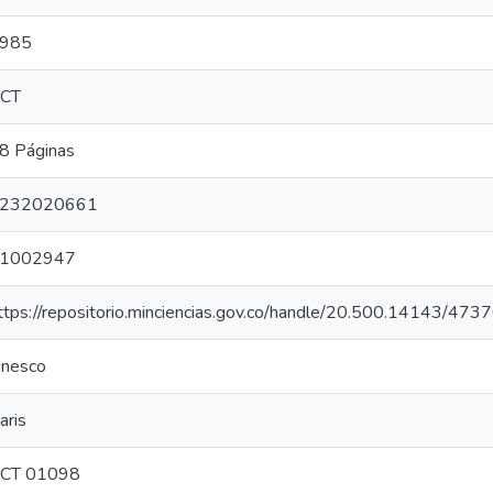
985
CT
8 Páginas
232020661
1002947
ttps://repositorio.minciencias.gov.co/handle/20.500.14143/473
nesco
aris
CT 01098