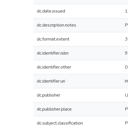
dc.date.issued
1
dc.description.notes
P
dc.format.extent
3
dc.identifier.isbn
9
dc.identifier.other
0
dc.identifier.uri
h
dc.publisher
U
dc.publisher.place
P
dc.subject.classification
P