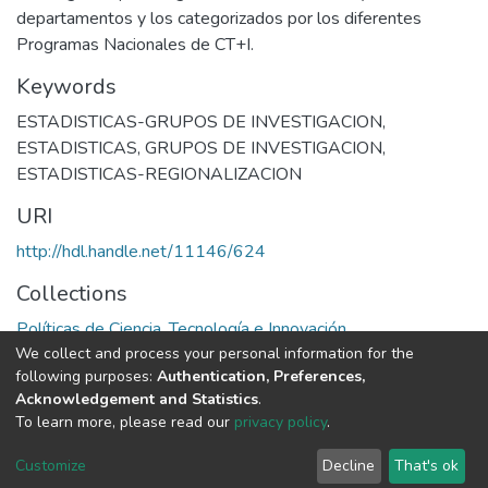
departamentos y los categorizados por los diferentes
Programas Nacionales de CT+I.
Keywords
ESTADISTICAS-GRUPOS DE INVESTIGACION
,
ESTADISTICAS
,
GRUPOS DE INVESTIGACION
,
ESTADISTICAS-REGIONALIZACION
URI
http://hdl.handle.net/11146/624
Collections
Políticas de Ciencia, Tecnología e Innovación
We collect and process your personal information for the
following purposes:
Authentication, Preferences,
Full item page
Acknowledgement and Statistics
.
To learn more, please read our
privacy policy
.
DSpace software
copyright © 2002-2026
LYRASIS
Cookie
Privacy
End User
Send
Customize
Decline
That's ok
settings
policy
Agreement
Feedback