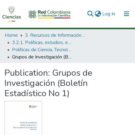
(current)
Log In
Communities & Collections
Home
3. Recursos de Información Científica y Tecnológica
3.2.1. Políticas, estudios, evaluaciones e indicadores de CTeI
All of DSpace
Políticas de Ciencia, Tecnología e Innovación
Grupos de Investigación (Boletín Estadístico No 1)
Statistics
Publication:
Grupos de
Investigación (Boletín
Estadístico No 1)