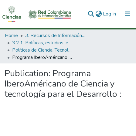
(current)
Log In
Communities & Collections
Home
3. Recursos de Información Científica y Tecnológica
3.2.1. Políticas, estudios, evaluaciones e indicadores de CTeI
All of DSpace
Políticas de Ciencia, Tecnología e Innovación
Programa IberoAméricano de Ciencia y tecnología para el Desarrollo :
Statistics
Publication:
Programa
IberoAméricano de Ciencia y
tecnología para el Desarrollo :