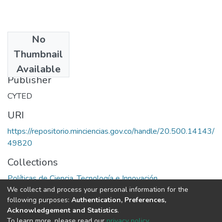
No
Date
Thumbnail
1992
Available
Publisher
CYTED
URI
https://repositorio.minciencias.gov.co/handle/20.500.14143/
49820
Collections
Políticas de Ciencia, Tecnología e Innovación
We collect and process your personal information for the
following purposes:
Authentication, Preferences,
Full item page
Acknowledgement and Statistics
.
To learn more, please read our
privacy policy
.