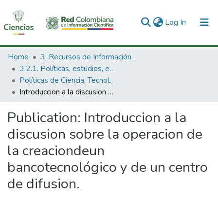
(current)
Log In
Communities & Collections
Home
3. Recursos de Información Científica y Tecnológica
3.2.1. Políticas, estudios, evaluaciones e indicadores de CTeI
All of DSpace
Políticas de Ciencia, Tecnología e Innovación
Introduccion a la discusion sobre la operacion de la creaciondeun bancotecnológico y de un centro de difusion.
Statistics
Publication:
Introduccion a la
discusion sobre la operacion de
la creaciondeun
bancotecnológico y de un centro
de difusion.