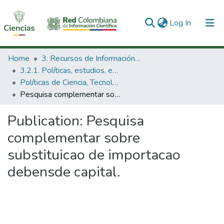
(current)
Log In
Communities & Collections
Home
3. Recursos de Información Científica y Tecnológica
3.2.1. Políticas, estudios, evaluaciones e indicadores de CTeI
All of DSpace
Políticas de Ciencia, Tecnología e Innovación
Pesquisa complementar sobre substituicao de importacao debensde capital.
Statistics
Publication:
Pesquisa
complementar sobre
substituicao de importacao
debensde capital.