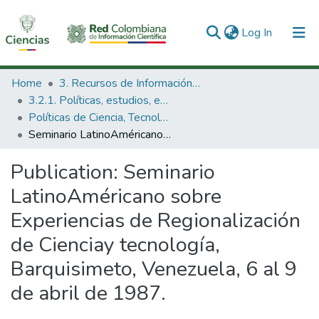
(current)
Log In
Communities & Collections
Home
3. Recursos de Información Científica y Tecnológica
3.2.1. Políticas, estudios, evaluaciones e indicadores de CTeI
All of DSpace
Políticas de Ciencia, Tecnología e Innovación
Seminario LatinoAméricano sobre Experiencias de Regionalización de Cienciay tecnología, Barquisimeto, Venezuela, 6 al 9 de abril de 1987.
Statistics
Publication:
Seminario
LatinoAméricano sobre
Experiencias de Regionalización
de Cienciay tecnología,
Barquisimeto, Venezuela, 6 al 9
de abril de 1987.