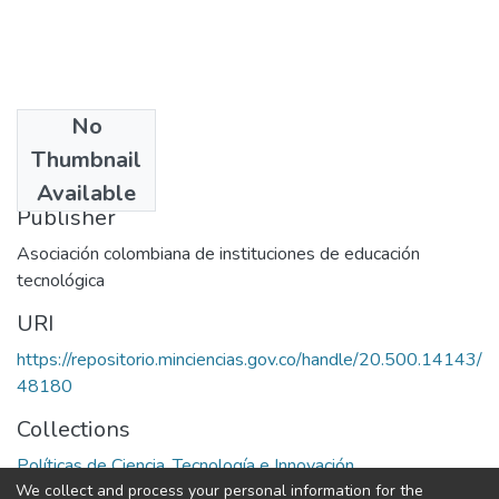
No
Date
Thumbnail
1972
Available
Publisher
Asociación colombiana de instituciones de educación
tecnológica
URI
https://repositorio.minciencias.gov.co/handle/20.500.14143/
48180
Collections
Políticas de Ciencia, Tecnología e Innovación
We collect and process your personal information for the