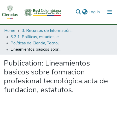
(current)
Log In
Communities & Collections
Home
3. Recursos de Información Científica y Tecnológica
3.2.1. Políticas, estudios, evaluaciones e indicadores de CTeI
All of DSpace
Políticas de Ciencia, Tecnología e Innovación
Lineamientos basicos sobre formacion profesional tecnológica,acta de fundacion, estatutos.
Statistics
Publication:
Lineamientos
basicos sobre formacion
profesional tecnológica,acta de
fundacion, estatutos.