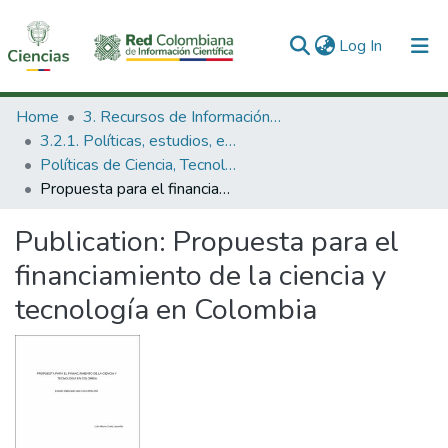
(current)
Log In
Communities & Collections
Home
3. Recursos de Información Científica y Tecnológica
3.2.1. Políticas, estudios, evaluaciones e indicadores de CTeI
All of DSpace
Políticas de Ciencia, Tecnología e Innovación
Propuesta para el financiamiento de la ciencia y tecnología en Colombia
Statistics
Publication:
Propuesta para el
financiamiento de la ciencia y
tecnología en Colombia