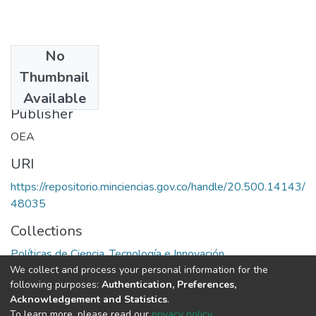
No
Date
Thumbnail
1972
Available
Publisher
OEA
URI
https://repositorio.minciencias.gov.co/handle/20.500.14143/
48035
Collections
Políticas de Ciencia, Tecnología e Innovación
We collect and process your personal information for the
following purposes:
Authentication, Preferences,
Full item page
Acknowledgement and Statistics
.
To learn more, please read our
privacy policy
.