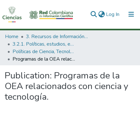
(current)
Log In
Communities & Collections
Home
3. Recursos de Información Científica y Tecnológica
3.2.1. Políticas, estudios, evaluaciones e indicadores de CTeI
All of DSpace
Políticas de Ciencia, Tecnología e Innovación
Programas de la OEA relacionados con ciencia y tecnología.
Statistics
Publication:
Programas de la
OEA relacionados con ciencia y
tecnología.