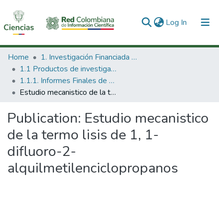
(current)
Log In
Communities & Collections
Home
1. Investigación Financiada con Recursos Públicos
1.1 Productos de investigación
All of DSpace
1.1.1. Informes Finales de Proyectos de Investigación
Estudio mecanistico de la termo lisis de 1, 1-difluoro-2-alquilmetilenciclopropanos
Statistics
Publication:
Estudio mecanistico
de la termo lisis de 1, 1-
difluoro-2-
alquilmetilenciclopropanos