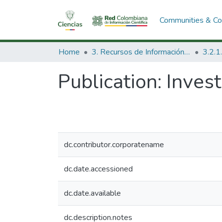
Communities & Col
Home
3. Recursos de Información Científica y Tecnológica
Publication:
Invest
dc.contributor.corporatename
dc.date.accessioned
dc.date.available
dc.description.notes