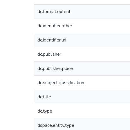
dc.format.extent
dc.identifier.other
dc.identifier.uri
dc.publisher
dc.publisher.place
dc.subject.classification
dc.title
dc.type
dspace.entity.type