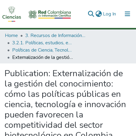
(current)
Log In
Communities & Collections
Home
3. Recursos de Información Científica y Tecnológica
3.2.1. Políticas, estudios, evaluaciones e indicadores de CTeI
All of DSpace
Políticas de Ciencia, Tecnología e Innovación
Externalización de la gestión del conocimiento: cómo las políticas públicas en ciencia, tecnología e innovación pueden favorecen la competitividad del sector biotecnológico en Colombia
Statistics
Publication:
Externalización de
la gestión del conocimiento:
cómo las políticas públicas en
ciencia, tecnología e innovación
pueden favorecen la
competitividad del sector
biotecnológico en Colombia