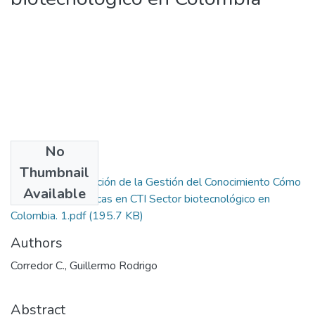
No
Files
Thumbnail
1628-Externalización de la Gestión del Conocimiento Cómo
Available
las Políticas Públicas en CTI Sector biotecnológico en
Colombia. 1.pdf
(195.7 KB)
Authors
Corredor C., Guillermo Rodrigo
Abstract