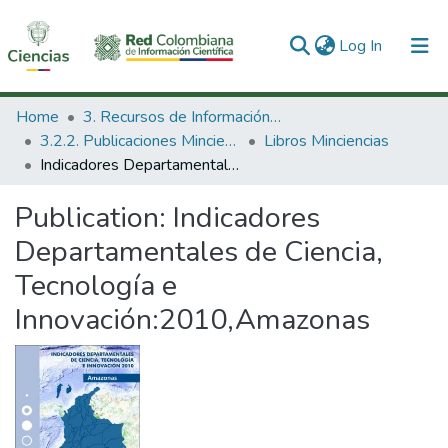
(current)
Log In
Communities & Collections
Home
3. Recursos de Información Científica y Tecnológica
3.2.2. Publicaciones Minciencias
Libros Minciencias
All of DSpace
Indicadores Departamentales de Ciencia, Tecnología e Innovación:2010,Amazonas
Statistics
Publication:
Indicadores
Departamentales de Ciencia,
Tecnología e
Innovación:2010,Amazonas