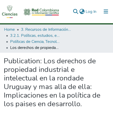
(current)
Log In
Communities & Collections
Home
3. Recursos de Información Científica y Tecnológica
3.2.1. Políticas, estudios, evaluaciones e indicadores de CTeI
All of DSpace
Políticas de Ciencia, Tecnología e Innovación
Los derechos de propiedad industrial e intelectual en la rondade Uruguay y mas alla de ella: Implicaciones en la política de los paises en desarrollo.
Statistics
Publication:
Los derechos de
propiedad industrial e
intelectual en la rondade
Uruguay y mas alla de ella:
Implicaciones en la política de
los paises en desarrollo.