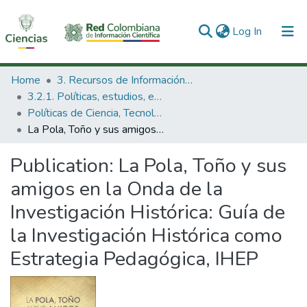
(current)
Log In
Communities & Collections
Home
3. Recursos de Información Científica y Tecnológica
3.2.1. Políticas, estudios, evaluaciones e indicadores de CTeI
All of DSpace
Políticas de Ciencia, Tecnología e Innovación
La Pola, Toño y sus amigos en la Onda de la Investigación Histórica: Guía de la Investigación Histórica como Estrategia Pedagógica, IHEP
Statistics
Publication:
La Pola, Toño y sus
amigos en la Onda de la
Investigación Histórica: Guía de
la Investigación Histórica como
Estrategia Pedagógica, IHEP