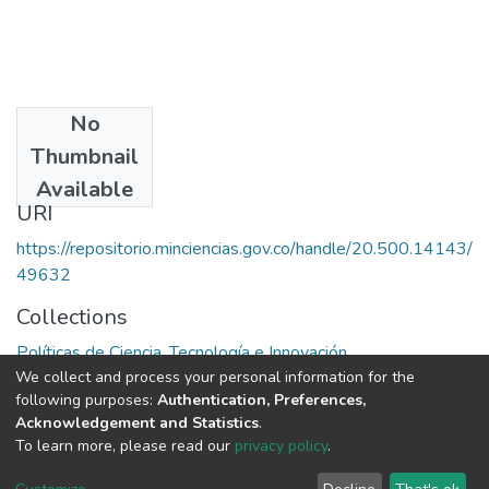
No
Date
Thumbnail
1990
Available
URI
https://repositorio.minciencias.gov.co/handle/20.500.14143/
49632
Collections
Políticas de Ciencia, Tecnología e Innovación
We collect and process your personal information for the
following purposes:
Authentication, Preferences,
Full item page
Acknowledgement and Statistics
.
To learn more, please read our
privacy policy
.
DSpace software
copyright © 2002-2026
LYRASIS
Cookie
Privacy
End User
Send