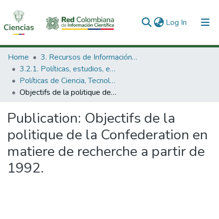
(current)
Log In
Communities & Collections
Home
3. Recursos de Información Científica y Tecnológica
3.2.1. Políticas, estudios, evaluaciones e indicadores de CTeI
All of DSpace
Políticas de Ciencia, Tecnología e Innovación
Objectifs de la politique de la Confederation en matiere de recherche a partir de 1992.
Statistics
Publication:
Objectifs de la
politique de la Confederation en
matiere de recherche a partir de
1992.