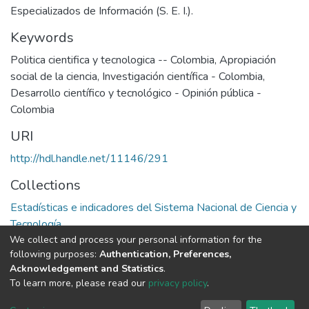
Especializados de Información (S. E. I.).
Keywords
Politica cientifica y tecnologica -- Colombia
,
Apropiación
social de la ciencia
,
Investigación científica - Colombia
,
Desarrollo científico y tecnológico - Opinión pública -
Colombia
URI
http://hdl.handle.net/11146/291
Collections
Estadísticas e indicadores del Sistema Nacional de Ciencia y
Tecnología
We collect and process your personal information for the
following purposes:
Authentication, Preferences,
Full item page
Acknowledgement and Statistics
.
To learn more, please read our
privacy policy
.
DSpace software
copyright © 2002-2026
LYRASIS
Cookie
Privacy
End User
Send