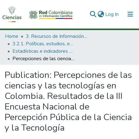
(current)
Log In
Communities & Collections
Home
3. Recursos de Información Científica y Tecnológica
3.2.1. Políticas, estudios, evaluaciones e indicadores de CTeI
All of DSpace
Estadísticas e indicadores del Sistema Nacional de Ciencia y Tecnología
Percepciones de las ciencias y las tecnologías en Colombia. Resultados de la III Encuesta Nacional de Percepción Pública de la Ciencia y la Tecnología
Statistics
Publication:
Percepciones de las
ciencias y las tecnologías en
Colombia. Resultados de la III
Encuesta Nacional de
Percepción Pública de la Ciencia
y la Tecnología