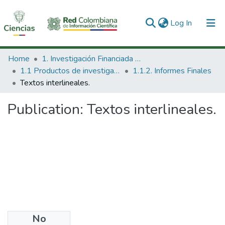
(current)
Log In
Communities & Collections
Home
1. Investigación Financiada con Recursos Públicos
1.1 Productos de investigación
1.1.2. Informes Finales
All of DSpace
Textos interlineales.
Statistics
Publication:
Textos interlineales.
No
Date