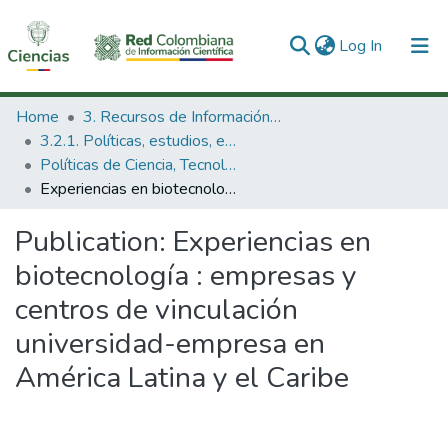
(current)
Log In
Communities & Collections
Home
3. Recursos de Información Científica y Tecnológica
3.2.1. Políticas, estudios, evaluaciones e indicadores de CTeI
All of DSpace
Políticas de Ciencia, Tecnología e Innovación
Experiencias en biotecnología : empresas y centros de vinculación universidad-empresa en América Latina y el Caribe
Statistics
Publication:
Experiencias en
biotecnología : empresas y
centros de vinculación
universidad-empresa en
América Latina y el Caribe