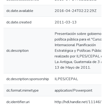
dc.date.available
2016-04-24T02:22:29Z
dc.date.created
2011-03-13
Presentación sobre gobierno y
política pública para el "Curso
Internacional Planificación
dc.description
Estratégica y Políticas Pública
realizado por ILPES/CEPAL en
La Antigua, Guatemala de 3 al
13 de Mayo de 2011.
dc.description.sponsorship
ILPES/CEPAL
dc.format.mimetype
application/Powerpoint
dc.identifier.uri
http://hdl.handle.net/11146/1