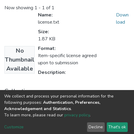
Now showing
1 - 1 of 1
Name:
Down
license.txt
load
Size:
1.87 KB
Format:
No
Item-specific license agreed
Thumbnail
upon to submission
Available
Description:
Collections
We collect and process your personal information for the
Políticas de Ciencia, Tecnología e Innovación
following purposes:
Authentication, Preferences,
Acknowledgement and Statistics
.
To learn more, please read our
privacy policy
.
DSpace software
copyright © 2002-2026
LYRASIS
Cookie
Privacy
End User
Send
Customize
Decline
That's ok
settings
policy
Agreement
Feedback