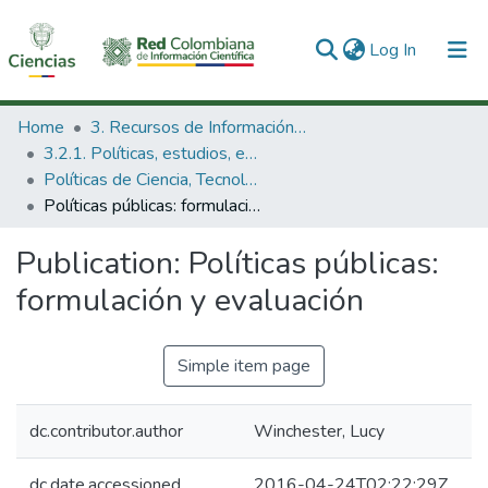
(current)
Log In
Communities & Collections
Home
3. Recursos de Información Científica y Tecnológica
3.2.1. Políticas, estudios, evaluaciones e indicadores de CTeI
All of DSpace
Políticas de Ciencia, Tecnología e Innovación
Políticas públicas: formulación y evaluación
Statistics
Publication:
Políticas públicas:
formulación y evaluación
Simple item page
dc.contributor.author
Winchester, Lucy
dc.date.accessioned
2016-04-24T02:22:29Z