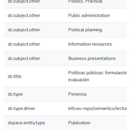
dc.subject.other
Politics, Practical
dc.subject.other
Public administration
dc.subject.other
Political planning
dc.subject.other
Information resources
dc.subject.other
Business presentations
Políticas públicas: formulación 
dc.title
evaluación
dc.type
Ponencia
dc.type.driver
info:eu-repo/semantics/lecture
dspace.entity.type
Publication