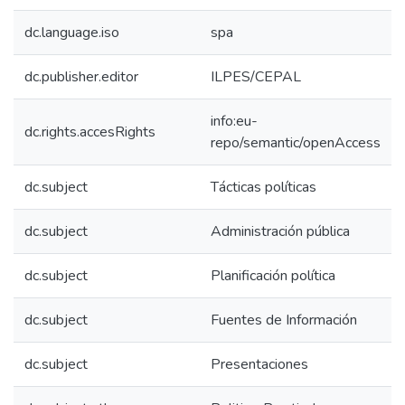
dc.language.iso
spa
dc.publisher.editor
ILPES/CEPAL
info:eu-
dc.rights.accesRights
repo/semantic/openAccess
dc.subject
Tácticas políticas
dc.subject
Administración pública
dc.subject
Planificación política
dc.subject
Fuentes de Información
dc.subject
Presentaciones