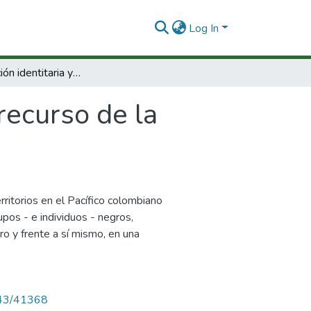
Log In
La movilización identitaria y el recurso de la memoria (Nariño, Pacífico Colombiano).
 recurso de la
rritorios en el Pacífico colombiano
upos - e individuos - negros,
tro y frente a sí mismo, en una
4143/41368