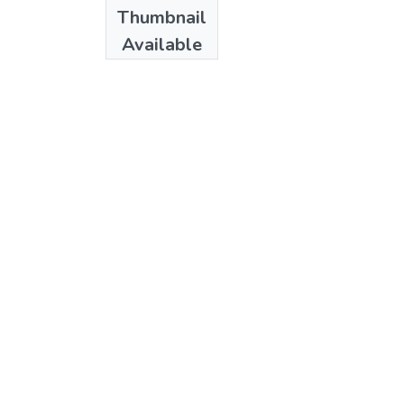
Date
Thumbnail
1978
Available