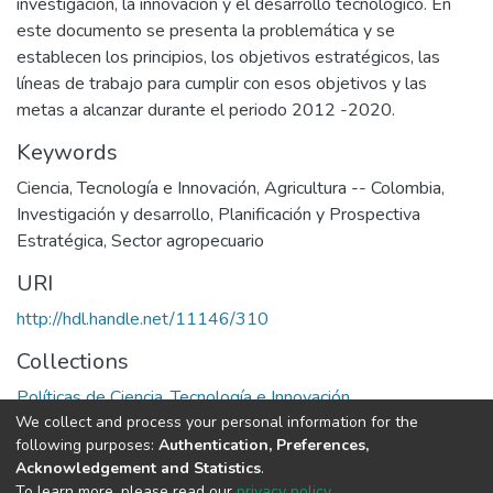
investigación, la innovación y el desarrollo tecnológico. En
este documento se presenta la problemática y se
establecen los principios, los objetivos estratégicos, las
líneas de trabajo para cumplir con esos objetivos y las
metas a alcanzar durante el periodo 2012 -2020.
Keywords
Ciencia, Tecnología e Innovación
,
Agricultura -- Colombia
,
Investigación y desarrollo
,
Planificación y Prospectiva
Estratégica
,
Sector agropecuario
URI
http://hdl.handle.net/11146/310
Collections
Políticas de Ciencia, Tecnología e Innovación
We collect and process your personal information for the
following purposes:
Authentication, Preferences,
Full item page
Acknowledgement and Statistics
.
To learn more, please read our
privacy policy
.