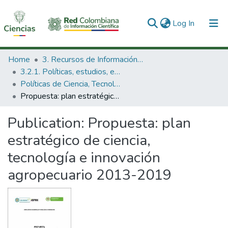
(current)
Log In
Communities & Collections
Home
3. Recursos de Información Científica y Tecnológica
3.2.1. Políticas, estudios, evaluaciones e indicadores de CTeI
All of DSpace
Políticas de Ciencia, Tecnología e Innovación
Propuesta: plan estratégico de ciencia, tecnología e innovación agropecuario 2013-2019
Statistics
Publication:
Propuesta: plan
estratégico de ciencia,
tecnología e innovación
agropecuario 2013-2019