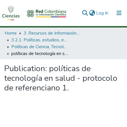
(current)
Log In
Communities & Collections
Home
3. Recursos de Información Científica y Tecnológica
3.2.1. Políticas, estudios, evaluaciones e indicadores de CTeI
All of DSpace
Políticas de Ciencia, Tecnología e Innovación
políticas de tecnología en salud - protocolo de referenciano 1.
Statistics
Publication:
políticas de
tecnología en salud - protocolo
de referenciano 1.