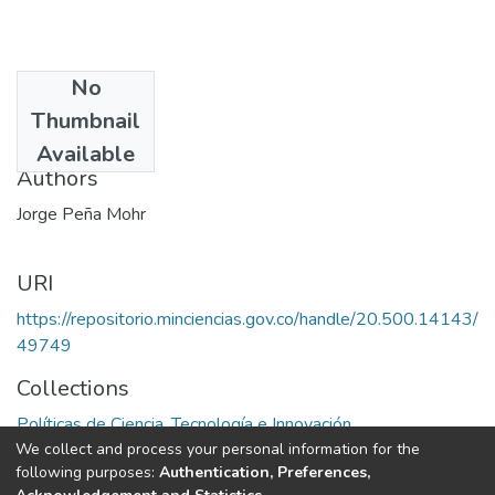
No
Date
Thumbnail
1986
Available
Authors
Jorge Peña Mohr
URI
https://repositorio.minciencias.gov.co/handle/20.500.14143/
49749
Collections
Políticas de Ciencia, Tecnología e Innovación
We collect and process your personal information for the
following purposes:
Authentication, Preferences,
Full item page