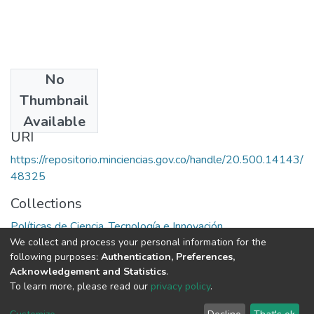
No
Date
Thumbnail
1972
Available
URI
https://repositorio.minciencias.gov.co/handle/20.500.14143/
48325
Collections
Políticas de Ciencia, Tecnología e Innovación
We collect and process your personal information for the
following purposes:
Authentication, Preferences,
Full item page
Acknowledgement and Statistics
.
To learn more, please read our
privacy policy
.
DSpace software
copyright © 2002-2026
LYRASIS
Cookie
Privacy
End User
Send