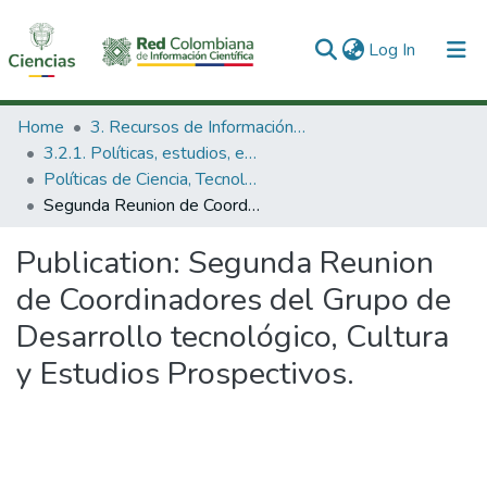
(current)
Log In
Communities & Collections
Home
3. Recursos de Información Científica y Tecnológica
3.2.1. Políticas, estudios, evaluaciones e indicadores de CTeI
All of DSpace
Políticas de Ciencia, Tecnología e Innovación
Segunda Reunion de Coordinadores del Grupo de Desarrollo tecnológico, Cultura y Estudios Prospectivos.
Statistics
Publication:
Segunda Reunion
de Coordinadores del Grupo de
Desarrollo tecnológico, Cultura
y Estudios Prospectivos.