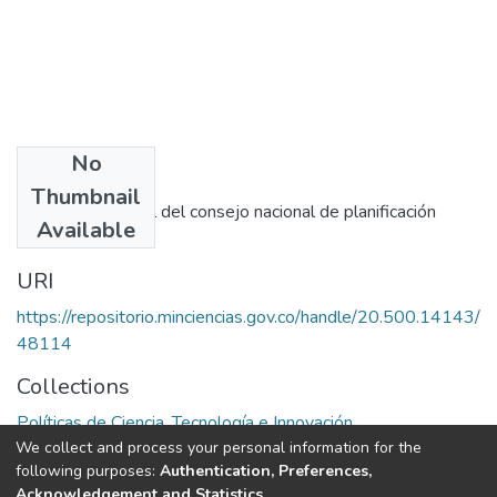
No
Publisher
Thumbnail
Secretaria general del consejo nacional de planificación
Available
económica
URI
https://repositorio.minciencias.gov.co/handle/20.500.14143/
48114
Collections
Políticas de Ciencia, Tecnología e Innovación
We collect and process your personal information for the
following purposes:
Authentication, Preferences,
Full item page
Acknowledgement and Statistics
.