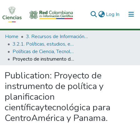
(current)
Log In
Communities & Collections
Home
3. Recursos de Información Científica y Tecnológica
3.2.1. Políticas, estudios, evaluaciones e indicadores de CTeI
All of DSpace
Políticas de Ciencia, Tecnología e Innovación
Proyecto de instrumento de política y planificacion científicaytecnológica para CentroAmérica y Panama.
Statistics
Publication:
Proyecto de
instrumento de política y
planificacion
científicaytecnológica para
CentroAmérica y Panama.