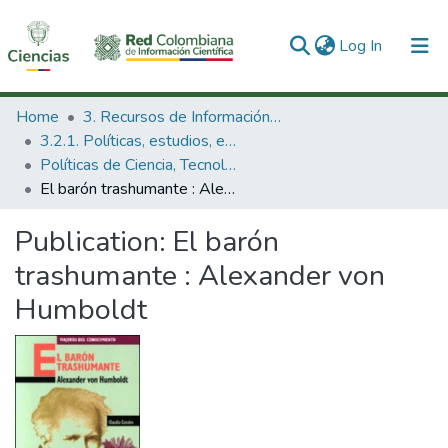
(current)
Log In
Communities & Collections
Home
3. Recursos de Información Científica y Tecnológica
3.2.1. Políticas, estudios, evaluaciones e indicadores de CTeI
All of DSpace
Políticas de Ciencia, Tecnología e Innovación
El barón trashumante : Alexander von Humboldt
Statistics
Publication:
El barón
trashumante : Alexander von
Humboldt