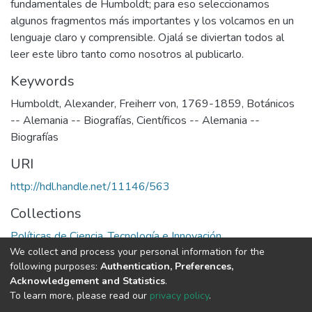
fundamentales de Humboldt; para eso seleccionamos
algunos fragmentos más importantes y los volcamos en un
lenguaje claro y comprensible. Ojalá se diviertan todos al
leer este libro tanto como nosotros al publicarlo.
Keywords
Humboldt, Alexander, Freiherr von, 1769-1859
,
Botánicos
-- Alemania -- Biografías
,
Científicos -- Alemania --
Biografías
URI
http://hdl.handle.net/11146/563
Collections
Políticas de Ciencia, Tecnología e Innovación
We collect and process your personal information for the
following purposes:
Authentication, Preferences,
Full item page
Acknowledgement and Statistics
.
To learn more, please read our
privacy policy
.
DSpace software
copyright © 2002-2026
LYRASIS