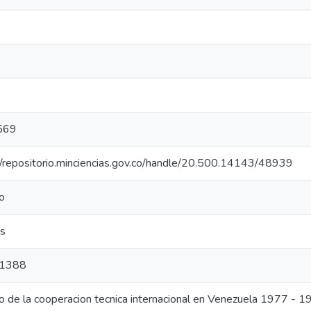
569
//repositorio.minciencias.gov.co/handle/20.500.14143/48939
o
as
01388
o de la cooperacion tecnica internacional en Venezuela 1977 - 1