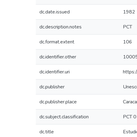
dc.date.issued
1982
dc.description.notes
PCT
dc.format.extent
106
dc.identifier.other
1000
dc.identifier.uri
https:
dc.publisher
Unesc
dc.publisher.place
Carac
dc.subject.classification
PCT 
dc.title
Estudi