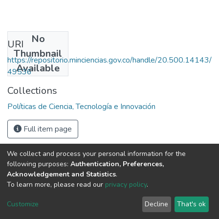
No
URI
Thumbnail
https://repositorio.minciencias.gov.co/handle/20.500.14143/
Available
49536
Collections
Políticas de Ciencia, Tecnología e Innovación
Full item page
We collect and process your personal information for the
following purposes:
Authentication, Preferences,
Acknowledgement and Statistics
.
To learn more, please read our
privacy policy
.
DSpace software
copyright © 2002-2026
LYRASIS
Cookie
Privacy
End User
Send
Customize
Decline
That's ok
settings
policy
Agreement
Feedback