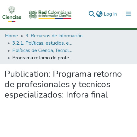
(current)
Log In
Communities & Collections
Home
3. Recursos de Información Científica y Tecnológica
3.2.1. Políticas, estudios, evaluaciones e indicadores de CTeI
All of DSpace
Políticas de Ciencia, Tecnología e Innovación
Programa retorno de profesionales y tecnicos especializados: Infora final
Statistics
Publication:
Programa retorno
de profesionales y tecnicos
especializados: Infora final