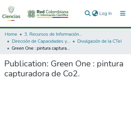
(current)
Log In
Communities & Collections
Home
3. Recursos de Información Científica y Tecnológica
Dirección de Capacidades y Divulgación de la CTeI
Divulgación de la CTeI
All of DSpace
Green One : pintura capturadora de Co2.
Statistics
Publication:
Green One : pintura
capturadora de Co2.