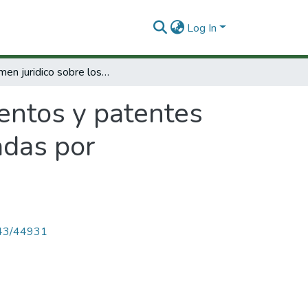
Log In
Dictamen juridico sobre los inventos y patentes que resulten de las investigaciones financiadas por Colciencias
ventos y patentes
adas por
4143/44931