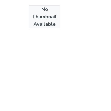
No
Publisher
Thumbnail
Colciencias
Available