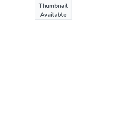
Publisher
Thumbnail
CONICYT
Available