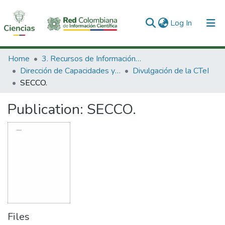
(current)
Log In
Communities & Collections
Home
3. Recursos de Información Científica y Tecnológica
Dirección de Capacidades y Divulgación de la CTeI
Divulgación de la CTeI
All of DSpace
SECCO.
Statistics
Publication:
SECCO.
Files