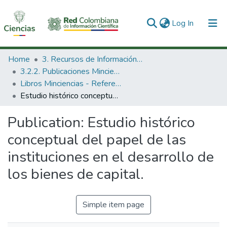
(current)
Log In
Communities & Collections
Home
3. Recursos de Información Científica y Tecnológica
3.2.2. Publicaciones Minciencias
All of DSpace
Libros Minciencias - Referenciales
Estudio histórico conceptual del papel de las instituciones en el desarrollo de los bienes de capital.
Statistics
Publication:
Estudio histórico
conceptual del papel de las
instituciones en el desarrollo de
los bienes de capital.
Simple item page