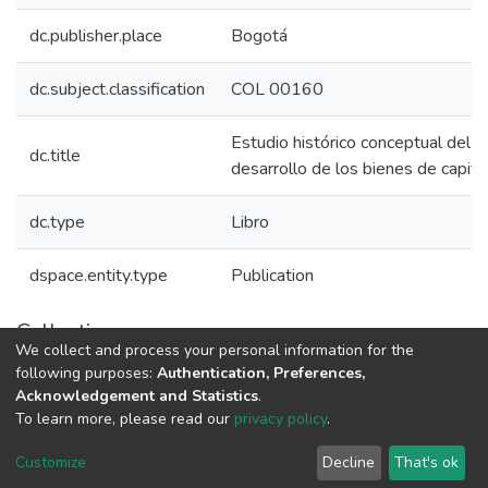
dc.publisher.place
Bogotá
dc.subject.classification
COL 00160
Estudio histórico conceptual del pa
dc.title
desarrollo de los bienes de capital
dc.type
Libro
dspace.entity.type
Publication
Collections
We collect and process your personal information for the
Libros Minciencias - Referenciales
following purposes:
Authentication, Preferences,
Acknowledgement and Statistics
.
To learn more, please read our
privacy policy
.
DSpace software
copyright © 2002-2026
LYRASIS
Cookie
Privacy
End User
Send
Customize
Decline
That's ok
settings
policy
Agreement
Feedback