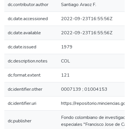
dc.contributor.author
Santiago Araoz F.
dc.date.accessioned
2022-09-23T16:55:56Z
dc.date.available
2022-09-23T16:55:56Z
dc.date.issued
1979
dc.description.notes
COL
dc.format.extent
121
dc.identifier.other
0007139 ; 01004153
dc.identifier.uri
https://repositorio.minciencias.
Fondo colombiano de investigacion
dc.publisher
especiales "Francisco Jose de Cal