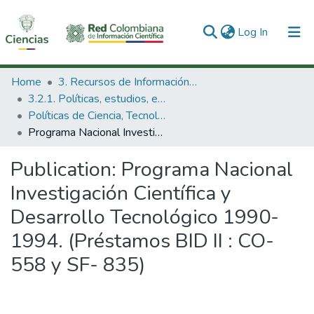
(current)
Log In
Communities & Collections
Home
3. Recursos de Información Científica y Tecnológica
3.2.1. Políticas, estudios, evaluaciones e indicadores de CTeI
All of DSpace
Políticas de Ciencia, Tecnología e Innovación
Programa Nacional Investigación Científica y Desarrollo Tecnológico 1990-1994. (Préstamos BID II : CO-558 y SF- 835)
Statistics
Publication:
Programa Nacional
Investigación Científica y
Desarrollo Tecnológico 1990-
1994. (Préstamos BID II : CO-
558 y SF- 835)