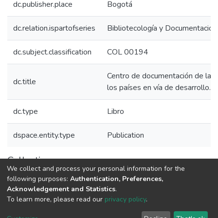
dc.publisher.place
Bogotá
dc.relation.ispartofseries
Bibliotecología y Documentación
dc.subject.classification
COL 00194
Centro de documentación de la FA
dc.title
los países en vía de desarrollo.
dc.type
Libro
dspace.entity.type
Publication
Collections
We collect and process your personal information for the
Libros Minciencias - Referenciales
following purposes:
Authentication, Preferences,
Acknowledgement and Statistics
.
To learn more, please read our
privacy policy
.
DSpace software
copyright © 2002-2026
LYRASIS
Cookie
Privacy
End User
Send