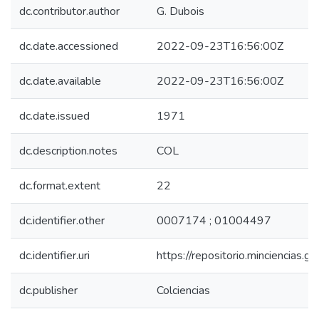
dc.contributor.author
G. Dubois
dc.date.accessioned
2022-09-23T16:56:00Z
dc.date.available
2022-09-23T16:56:00Z
dc.date.issued
1971
dc.description.notes
COL
dc.format.extent
22
dc.identifier.other
0007174 ; 01004497
dc.identifier.uri
https://repositorio.minciencias
dc.publisher
Colciencias