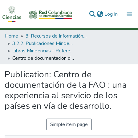
(current)
Log In
Communities & Collections
Home
3. Recursos de Información Científica y Tecnológica
3.2.2. Publicaciones Minciencias
All of DSpace
Libros Minciencias - Referenciales
Centro de documentación de la FAO : una experiencia al servicio de los países en vía de desarrollo.
Statistics
Publication:
Centro de
documentación de la FAO : una
experiencia al servicio de los
países en vía de desarrollo.
Simple item page