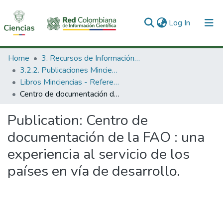
(current)
Log In
Communities & Collections
Home
3. Recursos de Información Científica y Tecnológica
3.2.2. Publicaciones Minciencias
All of DSpace
Libros Minciencias - Referenciales
Centro de documentación de la FAO : una experiencia al servicio de los países en vía de desarrollo.
Statistics
Publication:
Centro de
documentación de la FAO : una
experiencia al servicio de los
países en vía de desarrollo.