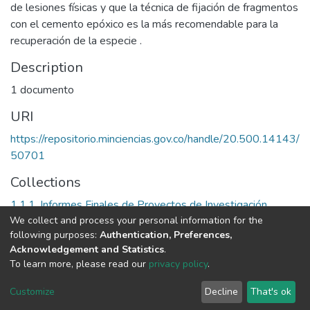
de lesiones físicas y que la técnica de fijación de fragmentos
con el cemento epóxico es la más recomendable para la
recuperación de la especie .
Description
1 documento
URI
https://repositorio.minciencias.gov.co/handle/20.500.14143/
50701
Collections
1.1.1. Informes Finales de Proyectos de Investigación
We collect and process your personal information for the
following purposes:
Authentication, Preferences,
Full item page
Acknowledgement and Statistics
.
To learn more, please read our
privacy policy
.
DSpace software
copyright © 2002-2026
LYRASIS
Cookie
Privacy
End User
Send
Customize
Decline
That's ok
settings
policy
Agreement
Feedback