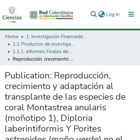
(current)
Log In
Communities & Collections
Home
1. Investigación Financiada con Recursos Públicos
1.1 Productos de investigación
All of DSpace
1.1.1. Informes Finales de Proyectos de Investigación
Reproducción, crecimiento y adaptación al transplante de las especies de coral Montastrea anularis (moñotipo 1), Diploria laberintiformis Y Porites astreoides (moño verde) en el Parque Nacional Natural Corales del Rosario
Statistics
Publication:
Reproducción,
crecimiento y adaptación al
transplante de las especies de
coral Montastrea anularis
(moñotipo 1), Diploria
laberintiformis Y Porites
astreoides (moño verde) en el