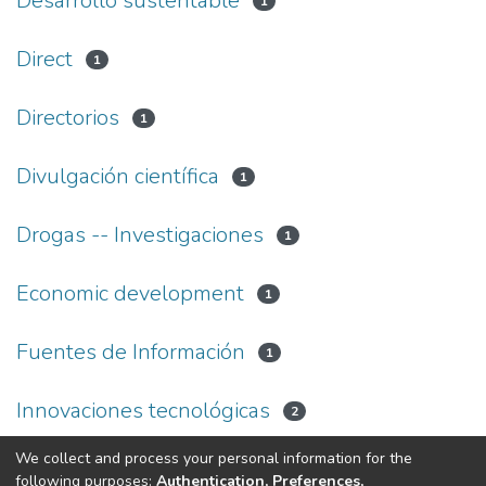
Desarrollo sustentable
1
Direct
1
Directorios
1
Divulgación científica
1
Drogas -- Investigaciones
1
Economic development
1
Fuentes de Información
1
Innovaciones tecnológicas
2
We collect and process your personal information for the
(current)
«
1
2
3
»
following purposes:
Authentication, Preferences,