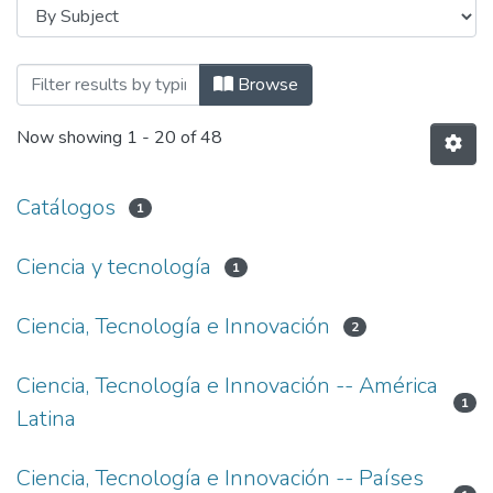
Browsing Levantamiento de Línea de Bas
Browse
Now showing
1 - 20 of 48
Catálogos
1
Ciencia y tecnología
1
Ciencia, Tecnología e Innovación
2
Ciencia, Tecnología e Innovación -- América
1
Latina
Ciencia, Tecnología e Innovación -- Países