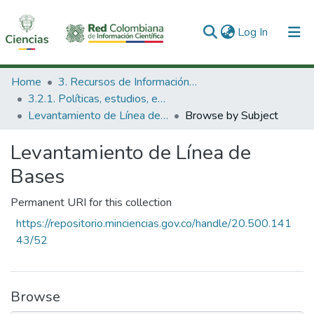
(current)
Log In
Communities & Collections
Home
3. Recursos de Información Científica y Tecnológica
3.2.1. Políticas, estudios, evaluaciones e indicadores de CTeI
All of DSpace
Levantamiento de Línea de Bases
Browse by Subject
Levantamiento de Línea de
Bases
Permanent URI for this collection
https://repositorio.minciencias.gov.co/handle/20.500.141
43/52
Browse