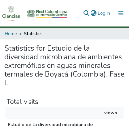
(current)
Log In
Communities & Collections
Home
Statistics
All of DSpace
Statistics for Estudio de la
diversidad microbiana de ambientes
extremófilos en aguas minerales
termales de Boyacá (Colombia). Fase
I.
Total visits
views
Estudio de la diversidad microbiana de